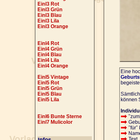
Einl3 Rot
Einl3 Grün
Einl3 Blau
Einl3 Lila
Einl3 Orange
Einl4 Rot
Einl4 Grün
Einl4 Blau
Einl4 Lila
Einl4 Orange
Eine hoc
Einl5 Vintage
Geburts
Einl5 Rot
begeiste
Einl5 Grün
Einl5 Blau
Sämtlich
Einl5 Lila
können 
Individu
Einl6 Bunte Sterne
"zum"
Einl7 Mulicolor
Gebur
"für"
Name 
Text,
Infos