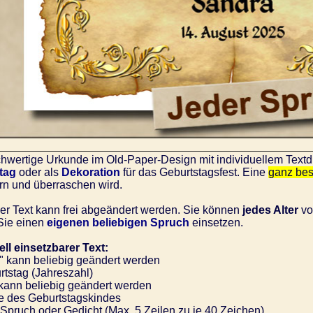
hwertige Urkunde im Old-Paper-Design mit individuellem Text
tag
oder als
Dekoration
für das Geburtstagsfest. Eine
ganz be
rn und überraschen wird.
er Text kann frei abgeändert werden. Sie können
jedes Alter
v
Sie einen
eigenen beliebigen Spruch
einsetzen.
ell einsetzbarer Text:
 kann beliebig geändert werden
tstag (Jahreszahl)
 kann beliebig geändert werden
des Geburtstagskindes
 Spruch oder Gedicht (Max. 5 Zeilen zu je 40 Zeichen)