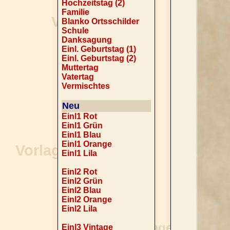
Hochzeitstag (2)
Familie
Blanko Ortsschilder
Schule
Danksagung
Einl. Geburtstag (1)
Einl. Geburtstag (2)
Muttertag
Vatertag
Vermischtes
Neu
Einl1 Rot
Einl1 Grün
Einl1 Blau
Einl1 Orange
Einl1 Lila
Einl2 Rot
Einl2 Grün
Einl2 Blau
Einl2 Orange
Einl2 Lila
Einl3 Vintage