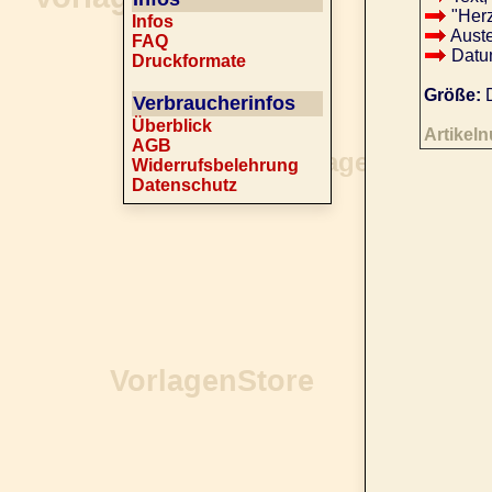
"Herz
Infos
Auste
FAQ
Datu
Druckformate
Größe:
D
Verbraucherinfos
Überblick
Artikel
AGB
Widerrufsbelehrung
Datenschutz