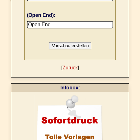
(Open End):
[
Zurück
]
Infobox: