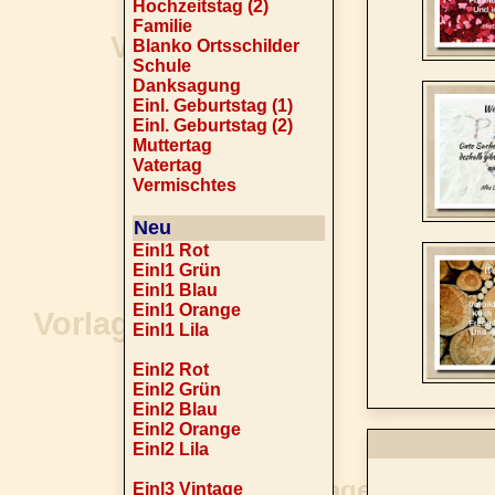
Hochzeitstag (2)
Familie
Blanko Ortsschilder
Schule
Danksagung
Einl. Geburtstag (1)
Einl. Geburtstag (2)
Muttertag
Vatertag
Vermischtes
Neu
Einl1 Rot
Einl1 Grün
Einl1 Blau
Einl1 Orange
Einl1 Lila
Einl2 Rot
Einl2 Grün
Einl2 Blau
Einl2 Orange
Einl2 Lila
Einl3 Vintage