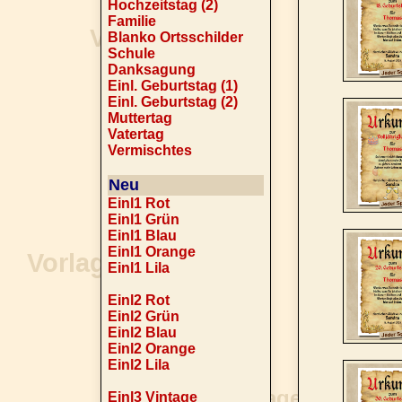
Hochzeitstag (2)
Familie
Blanko Ortsschilder
Schule
Danksagung
Einl. Geburtstag (1)
Einl. Geburtstag (2)
Muttertag
Vatertag
Vermischtes
Neu
Einl1 Rot
Einl1 Grün
Einl1 Blau
Einl1 Orange
Einl1 Lila
Einl2 Rot
Einl2 Grün
Einl2 Blau
Einl2 Orange
Einl2 Lila
Einl3 Vintage