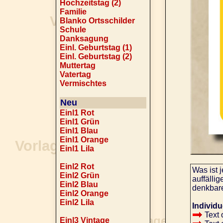
Hochzeitstag (2)
Familie
Blanko Ortsschilder
Schule
Danksagung
Einl. Geburtstag (1)
Einl. Geburtstag (2)
Muttertag
Vatertag
Vermischtes
Neu
Einl1 Rot
Einl1 Grün
Einl1 Blau
Einl1 Orange
Einl1 Lila
Einl2 Rot
Was ist 
Einl2 Grün
auffälli
Einl2 Blau
denkbar
Einl2 Orange
Einl2 Lila
Individu
Text 
Einl3 Vintage