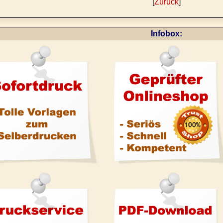
[
Zurück
]
Infobox: