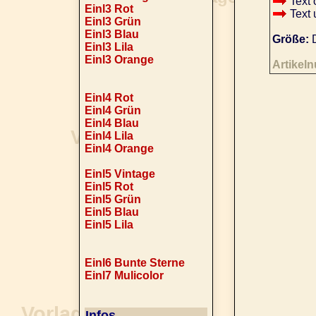
Text 
Einl3 Rot
Text 
Einl3 Grün
Einl3 Blau
Größe:
D
Einl3 Lila
Einl3 Orange
Artikel
Einl4 Rot
Einl4 Grün
Einl4 Blau
Einl4 Lila
Einl4 Orange
Einl5 Vintage
Einl5 Rot
Einl5 Grün
Einl5 Blau
Einl5 Lila
Einl6 Bunte Sterne
Einl7 Mulicolor
Infos