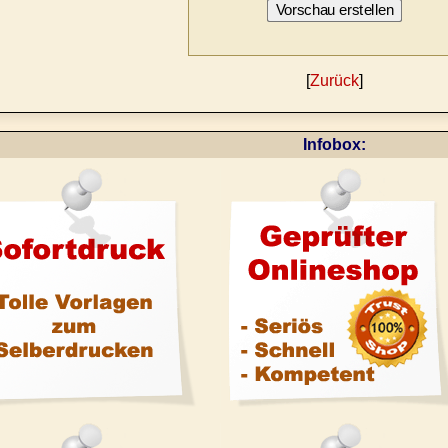
[
Zurück
]
Infobox: