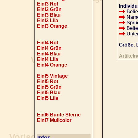
Einl3 Rot
Individu
Einl3 Grün
Belie
Einl3 Blau
Name 
Einl3 Lila
Spruc
Einl3 Orange
Belie
Unter
Einl4 Rot
Größe:
D
Einl4 Grün
Einl4 Blau
Artikel
Einl4 Lila
Einl4 Orange
Einl5 Vintage
Einl5 Rot
Einl5 Grün
Einl5 Blau
Einl5 Lila
Einl6 Bunte Sterne
Einl7 Mulicolor
Infos