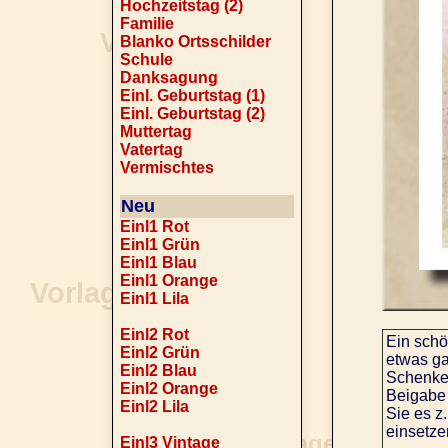
Hochzeitstag (2)
Familie
Blanko Ortsschilder
Schule
Danksagung
Einl. Geburtstag (1)
Einl. Geburtstag (2)
Muttertag
Vatertag
Vermischtes
Neu
Einl1 Rot
Einl1 Grün
Einl1 Blau
Einl1 Orange
Einl1 Lila
Einl2 Rot
Ein sch
Einl2 Grün
etwas ga
Einl2 Blau
Schenker
Einl2 Orange
Beigabe
Einl2 Lila
Sie es z
einsetze
Einl3 Vintage