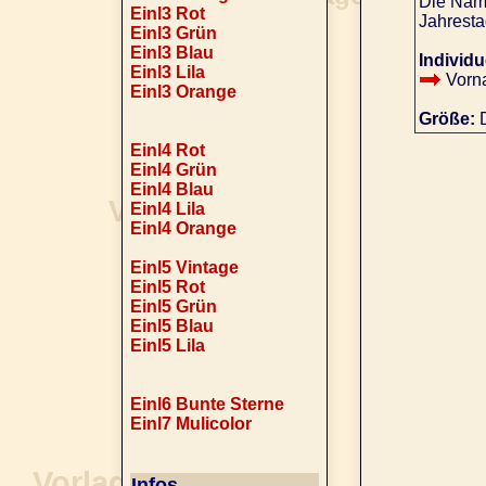
Die Name
Einl3 Rot
Jahresta
Einl3 Grün
Einl3 Blau
Individu
Einl3 Lila
Vorn
Einl3 Orange
Größe:
D
Einl4 Rot
Einl4 Grün
Einl4 Blau
Einl4 Lila
Einl4 Orange
Einl5 Vintage
Einl5 Rot
Einl5 Grün
Einl5 Blau
Einl5 Lila
Einl6 Bunte Sterne
Einl7 Mulicolor
Infos