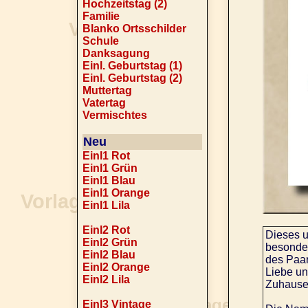
Hochzeitstag (2)
Familie
Blanko Ortsschilder
Schule
Danksagung
Einl. Geburtstag (1)
Einl. Geburtstag (2)
Muttertag
Vatertag
Vermischtes
Neu
Einl1 Rot
Einl1 Grün
Einl1 Blau
Einl1 Orange
Einl1 Lila
Einl2 Rot
Dieses u
Einl2 Grün
besonde
Einl2 Blau
des Paar
Einl2 Orange
Liebe un
Einl2 Lila
Zuhause 
Einl3 Vintage