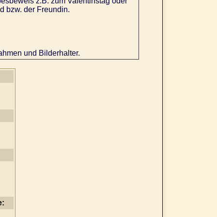
besbeweis z.B. zum Valentinstag oder
d bzw. der Freundin.
ahmen und Bilderhalter.
e: