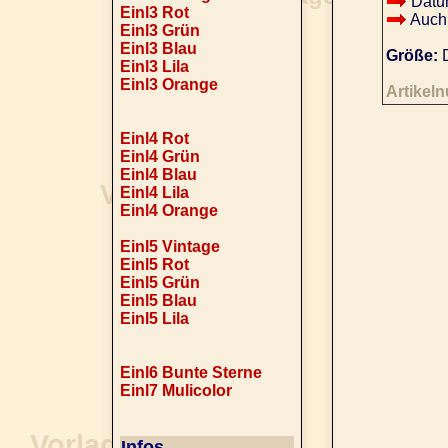
Datu
Einl3 Rot
Auch 
Einl3 Grün
Einl3 Blau
Größe:
D
Einl3 Lila
Einl3 Orange
Artikel
Einl4 Rot
Einl4 Grün
Einl4 Blau
Einl4 Lila
Einl4 Orange
Einl5 Vintage
Einl5 Rot
Einl5 Grün
Einl5 Blau
Einl5 Lila
Einl6 Bunte Sterne
Einl7 Mulicolor
Infos