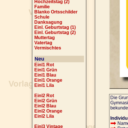
Hochzeitstag (2)
Familie
Blanko Ortsschilder
Schule
Danksagung
Einl. Geburtstag (1)
Einl. Geburtstag (2)
Muttertag
Vatertag
Vermischtes
Neu
Einl1 Rot
Einl1 Grün
Einl1 Blau
Einl1 Orange
Einl1 Lila
Einl2 Rot
Die Grun
Einl2 Grün
Gymnasiu
Einl2 Blau
bekunde
Einl2 Orange
Einl2 Lila
Individu
Name
Einl3 Vintage