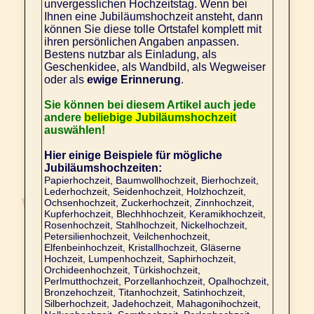
unvergesslichen Hochzeitstag. Wenn bei
Ihnen eine Jubiläumshochzeit ansteht, dann
können Sie diese tolle Ortstafel komplett mit
ihren persönlichen Angaben anpassen.
Bestens nutzbar als Einladung, als
Geschenkidee, als Wandbild, als Wegweiser
oder als
ewige Erinnerung
.
Sie können bei diesem Artikel auch jede
andere
beliebige Jubiläumshochzeit
auswählen!
Hier einige Beispiele für mögliche
Jubiläumshochzeiten:
Papierhochzeit, Baumwollhochzeit, Bierhochzeit,
Lederhochzeit, Seidenhochzeit, Holzhochzeit,
Ochsenhochzeit, Zuckerhochzeit, Zinnhochzeit,
Kupferhochzeit, Blechhhochzeit, Keramikhochzeit,
Rosenhochzeit, Stahlhochzeit, Nickelhochzeit,
Petersilienhochzeit, Veilchenhochzeit,
Elfenbeinhochzeit, Kristallhochzeit, Gläserne
Hochzeit, Lumpenhochzeit, Saphirhochzeit,
Orchideenhochzeit, Türkishochzeit,
Perlmutthochzeit, Porzellanhochzeit, Opalhochzeit,
Bronzehochzeit, Titanhochzeit, Satinhochzeit,
Silberhochzeit, Jadehochzeit, Mahagonihochzeit,