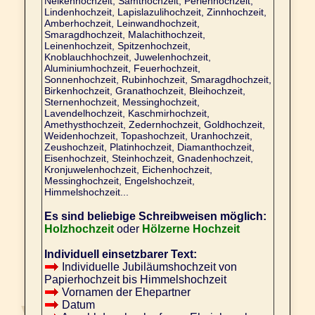
Nelkenhochzeit, Samthochzeit, Perlenhochzeit,
Lindenhochzeit, Lapislazulihochzeit, Zinnhochzeit,
Amberhochzeit, Leinwandhochzeit,
Smaragdhochzeit, Malachithochzeit,
Leinenhochzeit, Spitzenhochzeit,
Knoblauchhochzeit, Juwelenhochzeit,
Aluminiumhochzeit, Feuerhochzeit,
Sonnenhochzeit, Rubinhochzeit, Smaragdhochzeit,
Birkenhochzeit, Granathochzeit, Bleihochzeit,
Sternenhochzeit, Messinghochzeit,
Lavendelhochzeit, Kaschmirhochzeit,
Amethysthochzeit, Zedernhochzeit, Goldhochzeit,
Weidenhochzeit, Topashochzeit, Uranhochzeit,
Zeushochzeit, Platinhochzeit, Diamanthochzeit,
Eisenhochzeit, Steinhochzeit, Gnadenhochzeit,
Kronjuwelenhochzeit, Eichenhochzeit,
Messinghochzeit, Engelshochzeit,
Himmelshochzeit...
Es sind beliebige Schreibweisen möglich:
Holzhochzeit
oder
Hölzerne Hochzeit
Individuell einsetzbarer Text:
Individuelle Jubiläumshochzeit von
Papierhochzeit bis Himmelshochzeit
Vornamen der Ehepartner
Datum