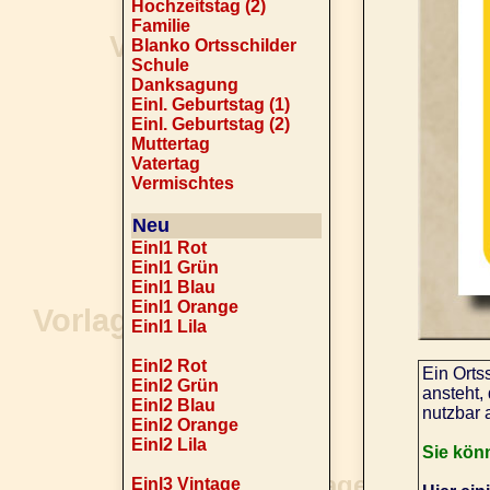
Hochzeitstag (2)
Familie
Blanko Ortsschilder
Schule
Danksagung
Einl. Geburtstag (1)
Einl. Geburtstag (2)
Muttertag
Vatertag
Vermischtes
Neu
Einl1 Rot
Einl1 Grün
Einl1 Blau
Einl1 Orange
Einl1 Lila
Einl2 Rot
Ein Orts
Einl2 Grün
ansteht,
Einl2 Blau
nutzbar 
Einl2 Orange
Einl2 Lila
Sie kön
Einl3 Vintage