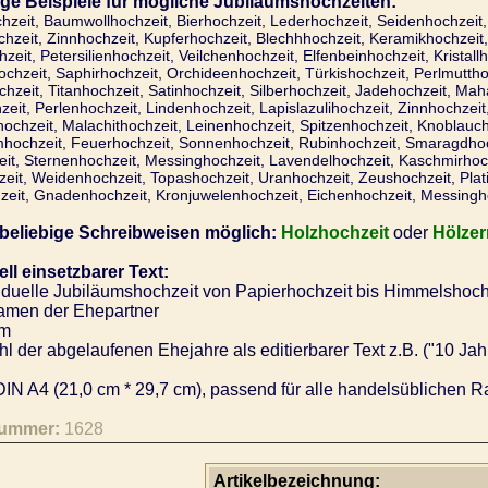
ige Beispiele für mögliche Jubiläumshochzeiten:
hzeit, Baumwollhochzeit, Bierhochzeit, Lederhochzeit, Seidenhochzeit
hzeit, Zinnhochzeit, Kupferhochzeit, Blechhhochzeit, Keramikhochzeit,
zeit, Petersilienhochzeit, Veilchenhochzeit, Elfenbeinhochzeit, Kristall
hzeit, Saphirhochzeit, Orchideenhochzeit, Türkishochzeit, Perlmutthoc
hzeit, Titanhochzeit, Satinhochzeit, Silberhochzeit, Jadehochzeit, Ma
eit, Perlenhochzeit, Lindenhochzeit, Lapislazulihochzeit, Zinnhochzei
chzeit, Malachithochzeit, Leinenhochzeit, Spitzenhochzeit, Knoblauch
hochzeit, Feuerhochzeit, Sonnenhochzeit, Rubinhochzeit, Smaragdhoch
eit, Sternenhochzeit, Messinghochzeit, Lavendelhochzeit, Kaschmirhoc
eit, Weidenhochzeit, Topashochzeit, Uranhochzeit, Zeushochzeit, Plat
zeit, Gnadenhochzeit, Kronjuwelenhochzeit, Eichenhochzeit, Messingho
 beliebige Schreibweisen möglich:
Holzhochzeit
oder
Hölzer
ell einsetzbarer Text:
iduelle Jubiläumshochzeit von Papierhochzeit bis Himmelshoch
men der Ehepartner
m
l der abgelaufenen Ehejahre als editierbarer Text z.B. ("10 Jah
IN A4 (21,0 cm * 29,7 cm), passend für alle handelsüblichen R
nummer:
1628
Artikelbezeichnung: