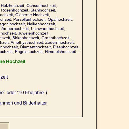
, Holzhochzeit, Ochsenhochzeit,
 Rosenhochzeit, Stahlhochzeit,
hochzeit, Gläserne Hochzeit,
hzeit, Porzellanhochzeit, Opalhochzeit,
hagonihochzeit, Nelkenhochzeit,
t, Amberhochzeit, Leinwandhochzeit,
hochzeit, Juwelenhochzeit,
zeit, Birkenhochzeit, Granathochzeit,
hzeit, Amethysthochzeit, Zedernhochzeit,
inhochzeit, Diamanthochzeit, Eisenhochzeit,
chzeit, Engelshochzeit, Himmelshochzeit...
ne Hochzeit
zeit
re" oder "10 Ehejahre")
ahmen und Bilderhalter.