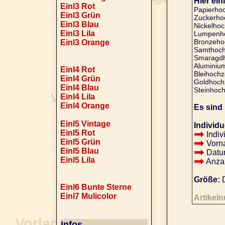
Hier ein
Einl3 Rot
Papierhoc
Einl3 Grün
Zuckerhoc
Einl3 Blau
Nickelhoch
Einl3 Lila
Lumpenhoc
Bronzehoc
Einl3 Orange
Samthochz
Smaragdho
Aluminium
Einl4 Rot
Bleihochz
Einl4 Grün
Goldhochz
Einl4 Blau
Steinhoch
Einl4 Lila
Einl4 Orange
Es sind
Einl5 Vintage
Individu
Einl5 Rot
Indiv
Einl5 Grün
Vorna
Einl5 Blau
Datu
Einl5 Lila
Anzah
Größe:
D
Einl6 Bunte Sterne
Einl7 Mulicolor
Artikel
Infos