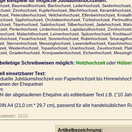
ige Beispiele für mögliche Jubiläumshochzeiten:
hzeit, Baumwollhochzeit, Bierhochzeit, Lederhochzeit, Seidenhochzeit
hzeit, Zinnhochzeit, Kupferhochzeit, Blechhhochzeit, Keramikhochzeit,
zeit, Petersilienhochzeit, Veilchenhochzeit, Elfenbeinhochzeit, Kristall
hzeit, Saphirhochzeit, Orchideenhochzeit, Türkishochzeit, Perlmutthoc
hzeit, Titanhochzeit, Satinhochzeit, Silberhochzeit, Jadehochzeit, Ma
eit, Perlenhochzeit, Lindenhochzeit, Lapislazulihochzeit, Zinnhochzei
chzeit, Malachithochzeit, Leinenhochzeit, Spitzenhochzeit, Knoblauch
hochzeit, Feuerhochzeit, Sonnenhochzeit, Rubinhochzeit, Smaragdhoch
eit, Sternenhochzeit, Messinghochzeit, Lavendelhochzeit, Kaschmirhoc
eit, Weidenhochzeit, Topashochzeit, Uranhochzeit, Zeushochzeit, Plat
zeit, Gnadenhochzeit, Kronjuwelenhochzeit, Eichenhochzeit, Messingho
 beliebige Schreibweisen möglich:
Holzhochzeit
oder
Hölzer
ell einsetzbarer Text:
iduelle Jubiläumshochzeit von Papierhochzeit bis Himmelshoch
men der Ehepartner
m
l der abgelaufenen Ehejahre als editierbarer Text z.B. ("10 Jah
IN A4 (21,0 cm * 29,7 cm), passend für alle handelsüblichen R
nummer:
1610
Artikelbezeichnung: