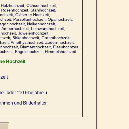
, Holzhochzeit, Ochsenhochzeit,
 Rosenhochzeit, Stahlhochzeit,
hochzeit, Gläserne Hochzeit,
hzeit, Porzellanhochzeit, Opalhochzeit,
hagonihochzeit, Nelkenhochzeit,
t, Amberhochzeit, Leinwandhochzeit,
hochzeit, Juwelenhochzeit,
zeit, Birkenhochzeit, Granathochzeit,
hzeit, Amethysthochzeit, Zedernhochzeit,
inhochzeit, Diamanthochzeit, Eisenhochzeit,
chzeit, Engelshochzeit, Himmelshochzeit...
ne Hochzeit
zeit
re" oder "10 Ehejahre")
ahmen und Bilderhalter.