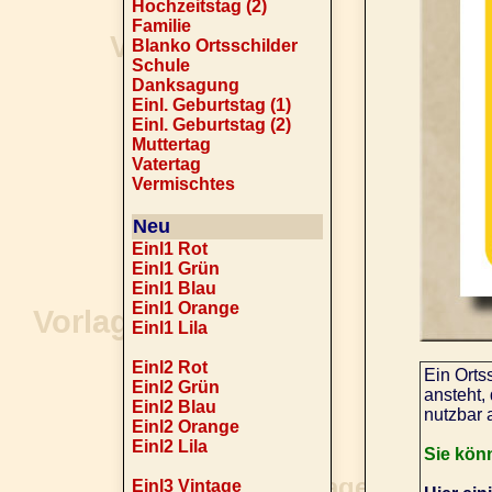
Hochzeitstag (2)
Familie
Blanko Ortsschilder
Schule
Danksagung
Einl. Geburtstag (1)
Einl. Geburtstag (2)
Muttertag
Vatertag
Vermischtes
Neu
Einl1 Rot
Einl1 Grün
Einl1 Blau
Einl1 Orange
Einl1 Lila
Einl2 Rot
Ein Orts
Einl2 Grün
ansteht,
Einl2 Blau
nutzbar 
Einl2 Orange
Einl2 Lila
Sie kön
Einl3 Vintage