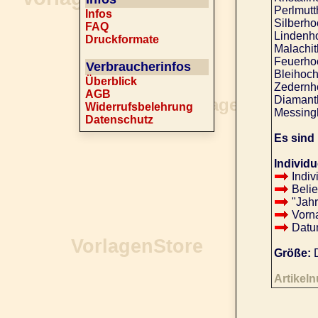
Perlmutt
Infos
Silberho
FAQ
Lindenho
Druckformate
Malachit
Feuerhoc
Verbraucherinfos
Bleihoch
Überblick
Zedernho
AGB
Diamanth
Widerrufsbelehrung
Messingh
Datenschutz
Es sind
Individu
Indiv
Belie
"Jahr
Vorna
Datu
Größe:
D
Artikel