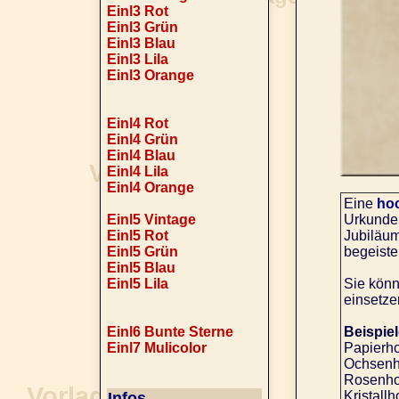
Einl3 Rot
Einl3 Grün
Einl3 Blau
Einl3 Lila
Einl3 Orange
Einl4 Rot
Einl4 Grün
Einl4 Blau
Einl4 Lila
Einl4 Orange
Eine
hoc
Einl5 Vintage
Urkunde 
Einl5 Rot
Jubiläum
Einl5 Grün
begeiste
Einl5 Blau
Einl5 Lila
Sie kön
einsetze
Einl6 Bunte Sterne
Beispie
Einl7 Mulicolor
Papierho
Ochsenho
Rosenhoc
Kristall
Infos