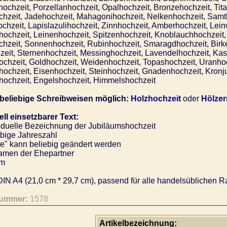
hochzeit, Porzellanhochzeit, Opalhochzeit, Bronzehochzeit, Tita
chzeit, Jadehochzeit, Mahagonihochzeit, Nelkenhochzeit, Samth
chzeit, Lapislazulihochzeit, Zinnhochzeit, Amberhochzeit, Le
hochzeit, Leinenhochzeit, Spitzenhochzeit, Knoblauchhochzeit
hzeit, Sonnenhochzeit, Rubinhochzeit, Smaragdhochzeit, Birke
zeit, Sternenhochzeit, Messinghochzeit, Lavendelhochzeit, Kas
chzeit, Goldhochzeit, Weidenhochzeit, Topashochzeit, Uranhoch
ochzeit, Eisenhochzeit, Steinhochzeit, Gnadenhochzeit, Kronj
ochzeit, Engelshochzeit, Himmelshochzeit
 beliebige Schreibweisen möglich:
Holzhochzeit
oder
Hölzer
ell einsetzbarer Text:
iduelle Bezeichnung der Jubiläumshochzeit
bige Jahreszahl
e" kann beliebig geändert werden
men der Ehepartner
m
IN A4 (21,0 cm * 29,7 cm), passend für alle handelsüblichen R
nummer:
1578
Artikelbezeichnung: