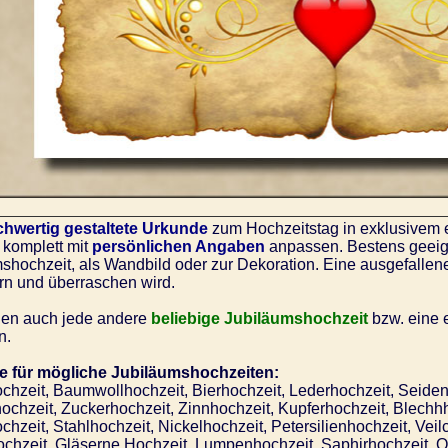
hwertig gestaltete Urkunde
zum Hochzeitstag in exklusivem e
komplett mit
persönlichen Angaben
anpassen. Bestens geeig
shochzeit, als Wandbild oder zur Dekoration. Eine ausgefallen
rn und überraschen wird.
nen auch jede andere
beliebige Jubiläumshochzeit
bzw. eine 
n.
le für mögliche Jubiläumshochzeiten:
chzeit, Baumwollhochzeit, Bierhochzeit, Lederhochzeit, Seiden
chzeit, Zuckerhochzeit, Zinnhochzeit, Kupferhochzeit, Blechh
hzeit, Stahlhochzeit, Nickelhochzeit, Petersilienhochzeit, Veil
hochzeit, Gläserne Hochzeit, Lumpenhochzeit, Saphirhochzeit, O