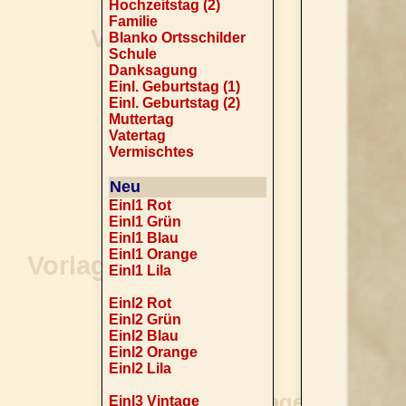
Hochzeitstag (2)
Familie
Blanko Ortsschilder
Schule
Danksagung
Einl. Geburtstag (1)
Einl. Geburtstag (2)
Muttertag
Vatertag
Vermischtes
Neu
Einl1 Rot
Einl1 Grün
Einl1 Blau
Einl1 Orange
Einl1 Lila
Einl2 Rot
Einl2 Grün
Einl2 Blau
Einl2 Orange
Einl2 Lila
Einl3 Vintage