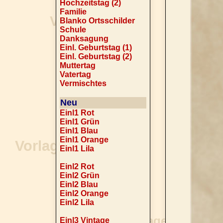
Hochzeitstag (2)
Familie
Blanko Ortsschilder
Schule
Danksagung
Einl. Geburtstag (1)
Einl. Geburtstag (2)
Muttertag
Vatertag
Vermischtes
Neu
Einl1 Rot
Einl1 Grün
Einl1 Blau
Einl1 Orange
Einl1 Lila
Einl2 Rot
Einl2 Grün
Einl2 Blau
Einl2 Orange
Einl2 Lila
Einl3 Vintage