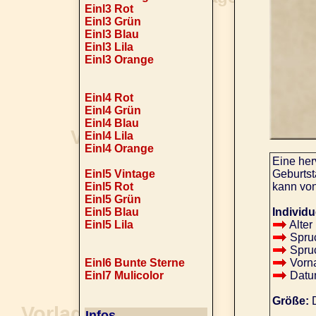
Einl3 Rot
Einl3 Grün
Einl3 Blau
Einl3 Lila
Einl3 Orange
Einl4 Rot
Einl4 Grün
Einl4 Blau
Einl4 Lila
Einl4 Orange
Eine her
Einl5 Vintage
Geburtst
Einl5 Rot
kann vo
Einl5 Grün
Einl5 Blau
Individu
Einl5 Lila
Alter
Spruc
Spruc
Einl6 Bunte Sterne
Vorna
Einl7 Mulicolor
Datum
Größe:
D
Infos