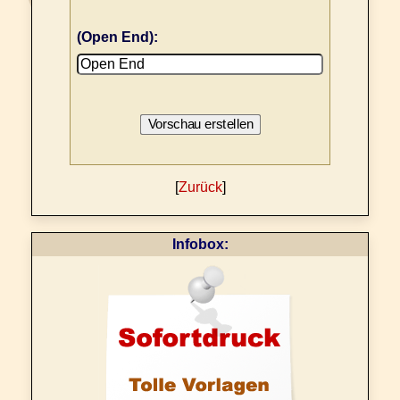
(Open End):
[
Zurück
]
Infobox: